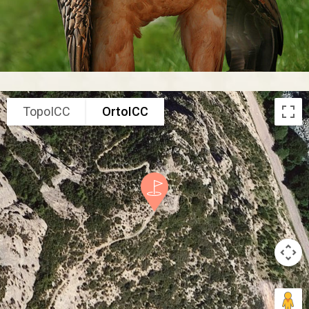
TopoICC
OrtoICC