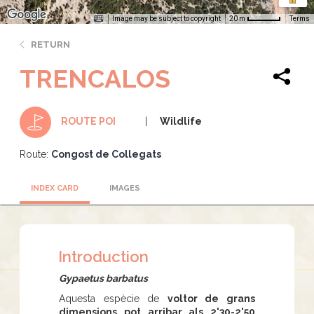
Image may be subject to copyright
Terms
20 m
RETURN
TRENCALOS
Wildlife
ROUTE POI
Route:
Congost de Collegats
INDEX CARD
IMAGES
Introduction
Gypaetus barbatus
Aquesta espècie de
voltor de grans
dimensions pot arribar als 2'30-2'50