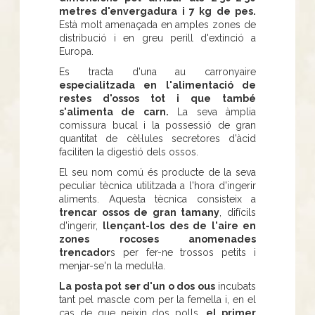
metres d'envergadura i 7 kg de pes.
Està molt amenaçada en amples zones de
distribució i en greu perill d'extinció a
Europa.
Es tracta d'una au carronyaire
especialitzada en l'alimentació de
restes d'ossos tot i que també
s'alimenta de carn.
La seva àmplia
comissura bucal i la possessió de gran
quantitat de cèl·lules secretores d'àcid
faciliten la digestió dels ossos.
El seu nom comú és producte de la seva
peculiar tècnica utilitzada a l'hora d'ingerir
aliments. Aquesta tècnica consisteix a
trencar ossos de gran tamany
, difícils
d'ingerir,
llençant-los des de l'aire en
zones rocoses anomenades
trencador
s per fer-ne trossos petits i
menjar-se'n la medul·la.
La posta pot ser d'un o dos ous
incubats
tant pel mascle com per la femella i, en el
cas de que neixin dos polls,
el primer