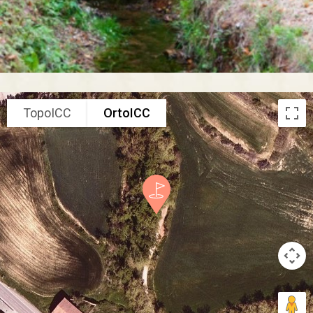
TopoICC
OrtoICC