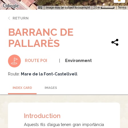
Image may be subject to copyright
Terms
20 m
RETURN
BARRANC DE
PALLARÈS
Environment
ROUTE POI
Route:
Mare de la Font-Castellvell
INDEX CARD
IMAGES
Introduction
Aquests fils d’aigua tenen gran importància