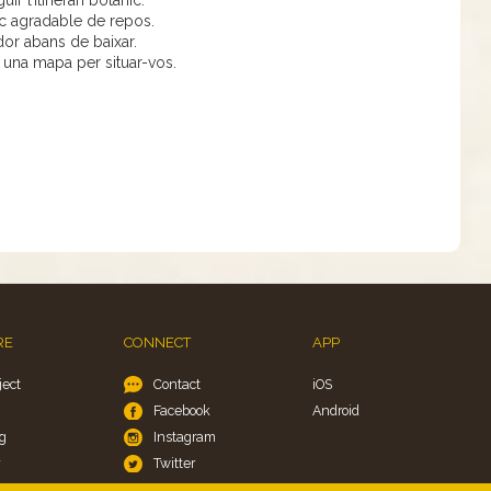
r l’itinerari botànic.
oc agradable de repos.
ador abans de baixar.
 i una mapa per situar-vos.
RE
CONNECT
APP
ject
Contact
iOS
Facebook
Android
g
Instagram
y
Twitter
okies