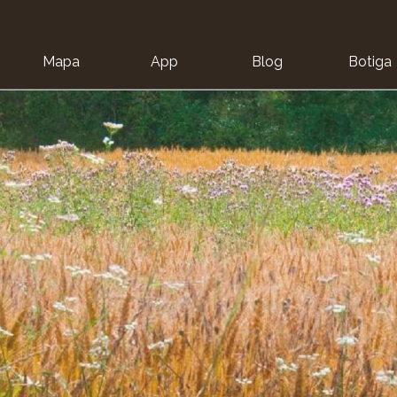
Mapa
App
Blog
Botiga
ion