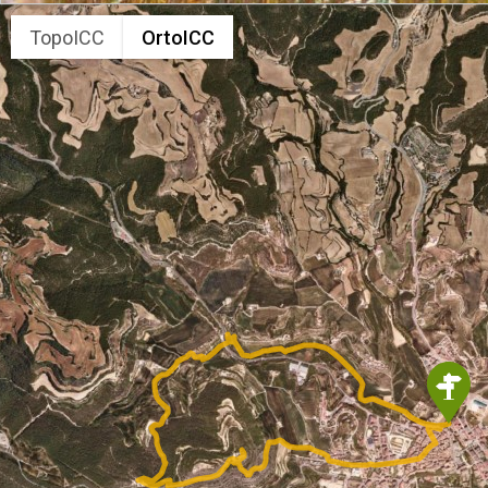
TopoICC
OrtoICC