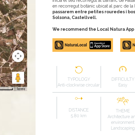
Inicia el seu recorregut al barranc de Pall
en recorregut botànic ubicat al parc de la 
passarem entre petites rouredes i bosc
Solsona, Castellvell.
We recommend the Local Natura App to
Apple
Google
store
Play
TYPOLOGY
DIFFICULTY
Anti-clockwise circular
Easy
Terms
DISTANCE
THEME
5.80 km
Architecture a
environment
Landscaping