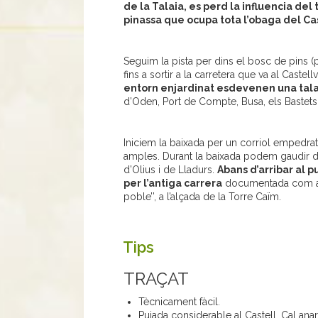
de la Talaia, es perd la influencia del
pinassa que ocupa tota l’obaga del Ca
Seguim la pista per dins el bosc de pins (p
fins a sortir a la carretera que va al Castell
entorn enjardinat esdevenen una talai
d’Oden, Port de Compte, Busa, els Bastets 
Iniciem la baixada per un corriol empedrat
amples. Durant la baixada podem gaudir d
d’Olius i de Lladurs.
Abans d’arribar al p
per l’antiga carrera
documentada com a ‘‘
poble’’, a l’alçada de la Torre Caïm.
Tips
TRAÇAT
Tècnicament fàcil.
Pujada considerable al Castell. Cal an