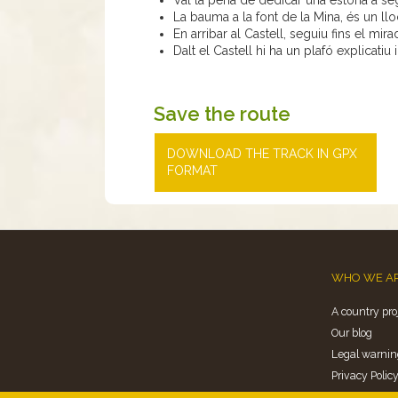
Val la pena de dedicar una estona a segui
La bauma a la font de la Mina, és un ll
En arribar al Castell, seguiu fins el mir
Dalt el Castell hi ha un plafó explicatiu
Save the route
DOWNLOAD THE TRACK IN GPX
FORMAT
WHO WE A
A country pro
Our blog
Legal warnin
Privacy Polic
Politica de co