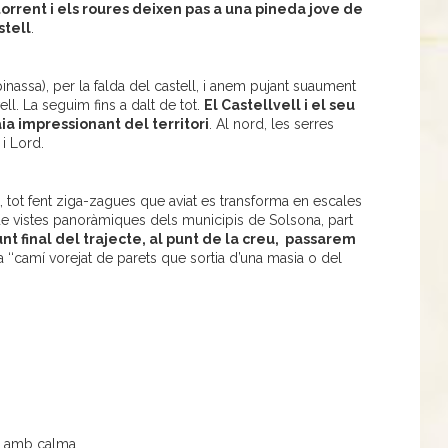
 torrent i els roures deixen pas a una pineda jove de
stell
.
inassa), per la falda del castell, i anem pujant suaument
vell. La seguim fins a dalt de tot.
El Castellvell i el seu
a impressionant del territori
. Al nord, les serres
i Lord.
, tot fent ziga-zagues que aviat es transforma en escales
e vistes panoràmiques dels municipis de Solsona, part
unt final del trajecte, al punt de la creu, passarem
camí vorejat de parets que sortia d’una masia o del
ar amb calma.