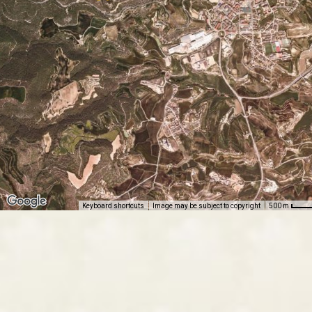
Keyboard shortcuts
Image may be subject to copyright
500 m