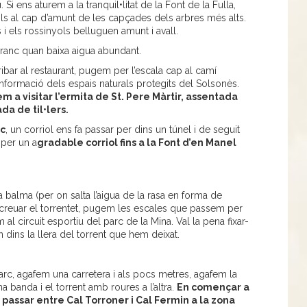
 Si ens aturem a la tranquil•litat de la Font de la Fulla,
ols al cap d’amunt de les capçades dels arbres més alts.
 i els rossinyols belluguen amunt i avall.
arranc quan baixa aigua abundant.
ribar al restaurant, pugem per l’escala cap al camí
informació dels espais naturals protegits del Solsonès.
m a visitar l’ermita de St. Pere Màrtir, assentada
da de til•lers.
ic
, un corriol ens fa passar per dins un túnel i de seguit
 per un a
gradable corriol fins a la Font d’en Manel
a balma (per on salta l’aigua de la rasa en forma de
se creuar el torrentet, pugem les escales que passem per
m al circuit esportiu del parc de la Mina. Val la pena fixar-
dins la llera del torrent que hem deixat.
rc, agafem una carretera i als pocs metres, agafem la
 banda i el torrent amb roures a l’altra.
En començar a
 passar entre Cal Torroner i Cal Fermin a la zona