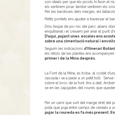
son ideals per que els picots hi facin el niu.
els sentirem picar, també sentirem els ori
Per les bardisses dels marges, els tallarols
Petits pontets ens ajuden a travessar el b
Dins l’espai de pic-nic del parc, abans d’ar
enquitranat i el creuem per anar al punt d’
D’aquí, pujant unes escales ens acoste
sobre una cimentació natural i envolta
Seguim les indicacions
d’Itinerari Botàn
els rètols de les plantes ens acompanyen
primer i de la Mina després.
La Font de la Mina, es troba al costat d’un
cascada i va a parar a un petit toll). Sen
sobre el broc de la font, fins a dalt. Arribe
se en les capçades del roures que queden 
Per un camí que surt del marge dret del pa
pista que puja entre camps de cereals a una
pujar la roureda es fa més present. En