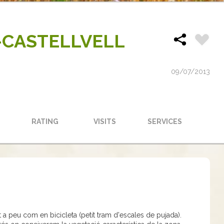
-CASTELLVELL
09/07/2013
RATING
VISITS
SERVICES
t a peu com en bicicleta (petit tram d'escales de pujada).