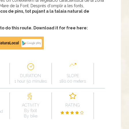
arés on coneixerem la vegetació característica de la zona
Mare de la Font. Després d'omplir a les fonts,
os de pins, tot pujant a la talaia natural de
 do this route. Download it for free here:
DURATION
SLOPE
1 hour 50 minutes
180.00 meters
ACTIVITY
RATING
By foot
nd
By bike