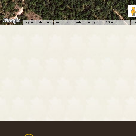
Keyboard shortcuts
Image may be subject to copyright
Te
20 m
Footer