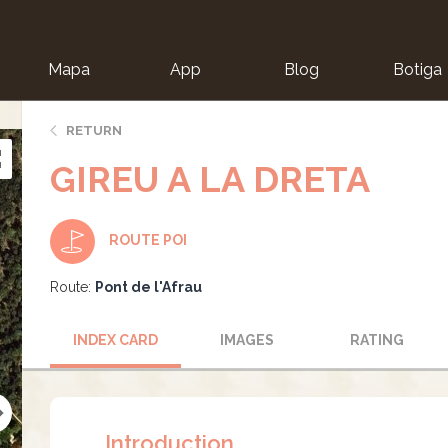
Mapa
App
Blog
Botiga
ion
RETURN
GIREU A LA DRETA
ROUTE POI
Route:
Pont de l'Afrau
INDEX CARD
IMAGES
RATING
Introduction