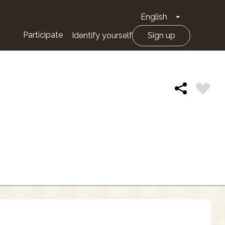
English
Toggle Drop
Participate
Identify yourself
Sign up