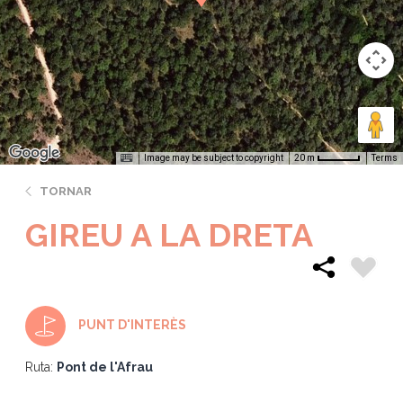
Image may be subject to copyright
Terms
20 m
TORNAR
GIREU A LA DRETA
PUNT D'INTERÈS
Ruta:
Pont de l'Afrau