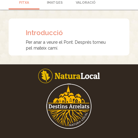
FITXA
IMATGES
VALORACIÓ
Introducció
Per anar a veure el Pont. Després torneu
pel mateix camí.