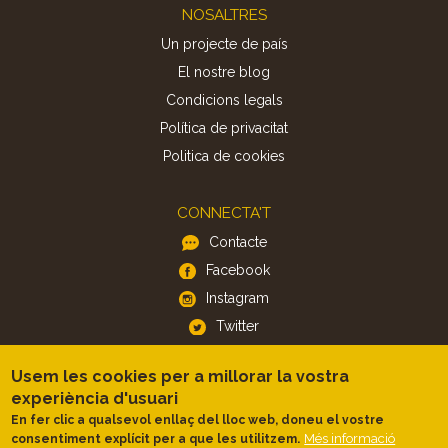
Footer
NOSALTRES
Un projecte de país
El nostre blog
Condicions legals
Política de privacitat
Politica de cookies
CONNECTA'T
Contacte
Facebook
Instagram
Twitter
Usem les cookies per a millorar la vostra
APP
experiència d'usuari
iOS
En fer clic a qualsevol enllaç del lloc web, doneu el vostre
Més informació
consentiment explícit per a que les utilitzem.
Android