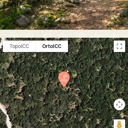
TopoICC
OrtoICC