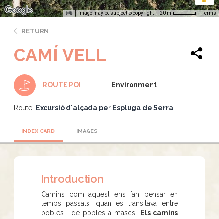
Image may be subject to copyright
Terms
20 m
RETURN
CAMÍ VELL
Environment
ROUTE POI
Route:
Excursió d'alçada per Espluga de Serra
INDEX CARD
IMAGES
Introduction
Camins com aquest ens fan pensar en
temps passats, quan es transitava entre
pobles i de pobles a masos.
Els camins