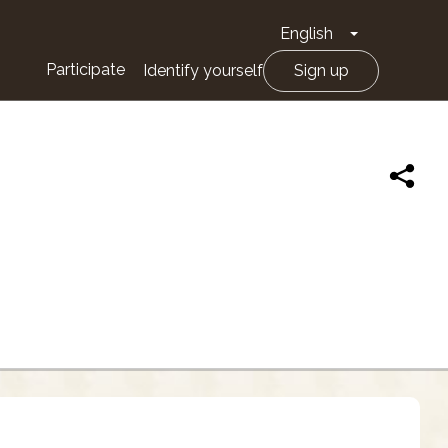
English
Toggle Drop
Participate
Identify yourself
Sign up