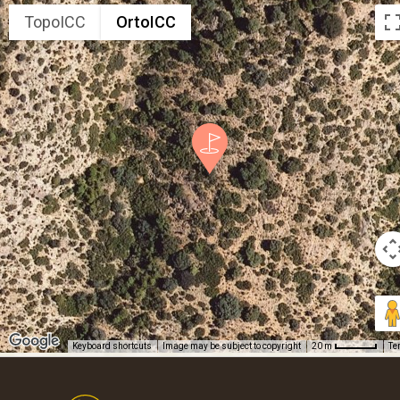
TopoICC
OrtoICC
Keyboard shortcuts
Image may be subject to copyright
Te
20 m
Footer