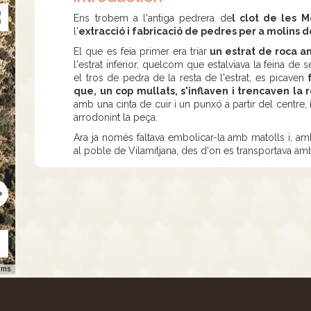
Ens trobem a l'antiga pedrera de
l clot de les M
l'
extracció i fabricació de pedres per a molins de 
El que es feia primer era triar
un estrat de roca a
l'estrat inferior, quelcom que estalviava la feina de s
el tros de pedra de la resta de l'estrat, es picaven
que, un cop mullats, s'inflaven i trencaven la r
amb una cinta de cuir i un punxó a partir del centre
arrodonint la peça.
Ara ja només faltava embolicar-la amb matolls i, amb l
al poble de Vilamitjana, des d'on es transportava amb 
rms