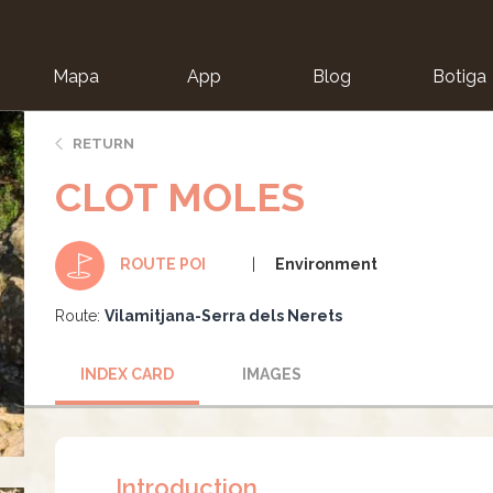
Mapa
App
Blog
Botiga
ion
RETURN
CLOT MOLES
Environment
ROUTE POI
Route:
Vilamitjana-Serra dels Nerets
INDEX CARD
IMAGES
Introduction