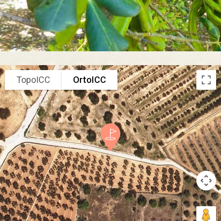
TopoICC
OrtoICC