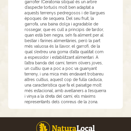
garrofer (Ceratonia siliqua) és un arbre
d’aspecte tortuós molt ben adaptat a
aquests terrenys pedregosos i de llargues
èpoques de sequera. Del seu fruit, la
garrofa, una baina dolça i agradable de
rossegar, que es cull a principis de tardor,
quan està ben negra, se’n fa aliment per al
bestiar i farines alimentàries, però la part
més valuosa és la llavor, el garrofí, de la
qual s’extreu una goma d’alta qualitat com
a espessidor i estabilitzant alimentari. A
l’altra banda del camí, tenim olivers joves,
un cultiu que a poc a poc va guanyant
terreny, i una mica més endavant trobareu
altres cultius, aquest cop de fulla caduca,
una característica que fa el paisatge molt
més estacional, amb avellaners a l’esquerra
i vinya a la dreta del camí, els màxims
representants dels conreus de la zona.