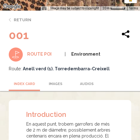
Image may be subject to copyright
Terms
20 m
RETURN
001
Environment
ROUTE POI
Route:
Anell verd (1). Torredembarra-Creixell
INDEX CARD
IMAGES
AUDIOS
Introduction
En aquest punt, trobem garrofers de més
de 2 m de diàmetre, possiblement arbres
centenaris encara en plena producció. El