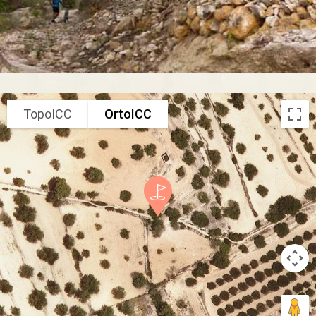
TopoICC
OrtoICC