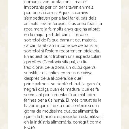
comunicaven poblacions i masies
importants per on transitaven animals,
persones i carros. Aquests camins
s’empedraven per a facilitar el pas dels
animals i evitar l’erosió, si us aneu fixant, la
roca mare ja fa molts anys que ha aflorat
en la major part del camí, i l’erosió,
sobretot de l’aigua damunt del material
calcari, fa el camí incòmode de transitar,
sobretot si l’estem recorrent en bicicleta.
En aquest punt trobem uns espectaculars
garrofers (Ceratonia síliqua), cultiu
tradicional de la zona, un cultiu que va
substituir els antics conreus de vinya
després de la fil·loxera, de què
principalment se n’obté el fruit, la garrofa,
negra i dolça quan és madura, que es fa
servir tant per alimentació animal com
farines per a ús humà. El més preuat és la
llavor o garrofí de la que se n’extreu una
goma de moltíssima qualitat alimentària
que fa la funció d’espessidor i estabilitzant
en la indústria alimentària, conegut com a
E-410.