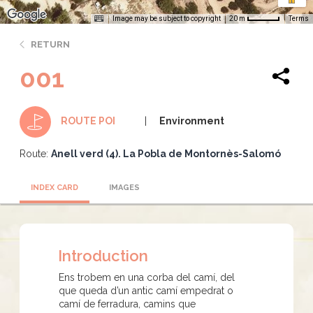
Image may be subject to copyright
Terms
20 m
RETURN
001
Environment
ROUTE POI
Route:
Anell verd (4). La Pobla de Montornès-Salomó
INDEX CARD
IMAGES
Introduction
Ens trobem en una corba del camí, del
que queda d’un antic camí empedrat o
camí de ferradura, camins que