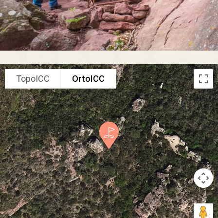
TopoICC
OrtoICC