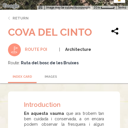
Image may be subject to copyright
Terms
20 m
RETURN
COVA DEL CINTO
Architecture
ROUTE POI
Route:
Ruta del bosc de les Bruixes
INDEX CARD
IMAGES
Introduction
En aquesta vauma
que ara trobem tan
ben cuidada i conservada, a on encara
podem observar la fresquera i algun