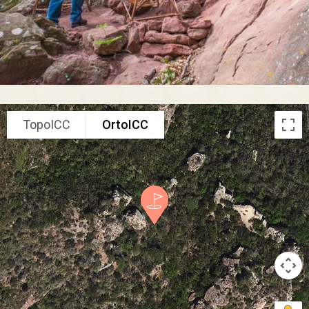
TopoICC
OrtoICC