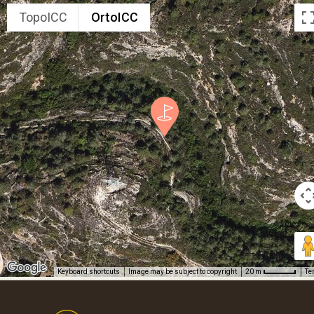
TopoICC
OrtoICC
Keyboard shortcuts
Image may be subject to copyright
Te
20 m
Footer