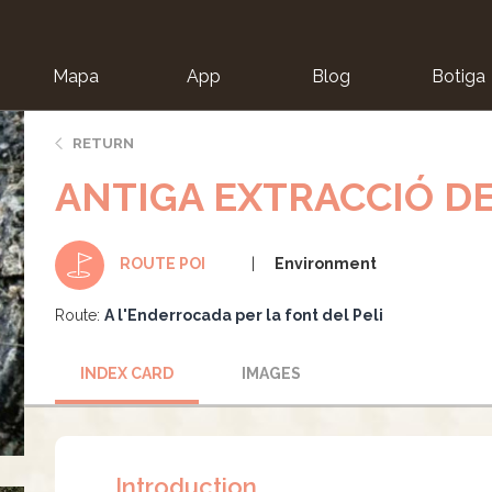
Mapa
App
Blog
Botiga
ion
RETURN
ANTIGA EXTRACCIÓ D
Environment
ROUTE POI
Route:
A l'Enderrocada per la font del Peli
INDEX CARD
IMAGES
Introduction