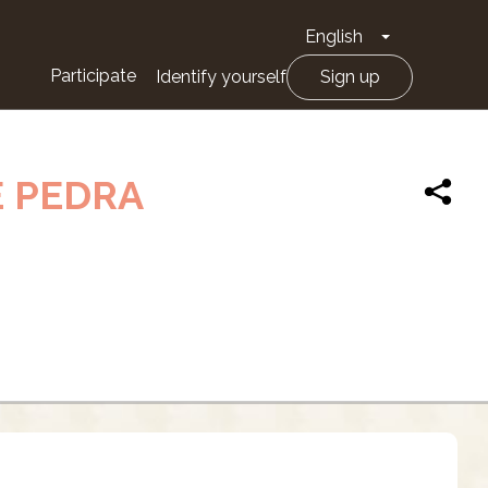
English
Toggle Drop
Participate
Identify yourself
Sign up
E PEDRA