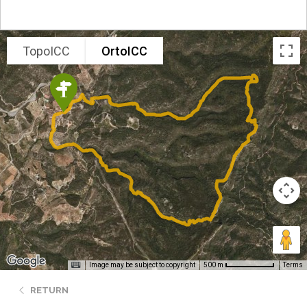
TopoICC
OrtoICC
Image may be subject to copyright
Terms
500 m
RETURN