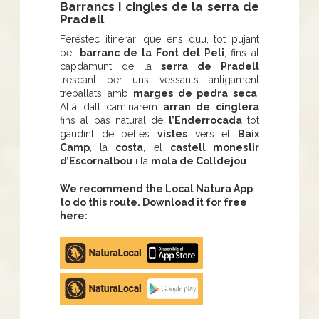
Barrancs i cingles de la serra de
Pradell
Feréstec itinerari que ens duu, tot pujant
pel
barranc de la Font del Peli
, fins al
capdamunt de la
serra de Pradell
trescant per uns vessants antigament
treballats amb
marges de pedra seca
.
Allà dalt caminarem
arran de cinglera
fins al pas natural de
l’Enderrocada
tot
gaudint de belles
vistes
vers el
Baix
Camp
, la
costa
, el
castell monestir
d’Escornalbou
i la
mola de Colldejou
.
We recommend the Local Natura App
to do this route. Download it for free
here:
Apple
store
Google
Play