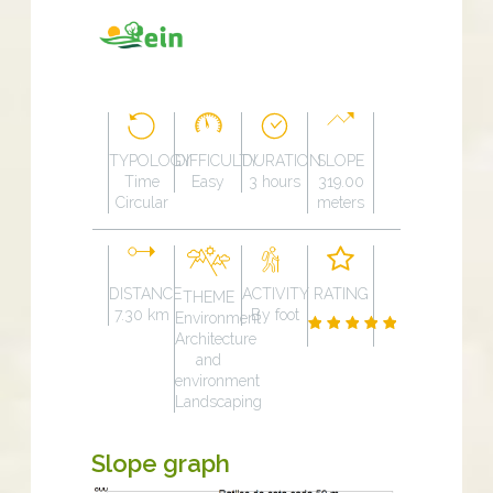
TYPOLOGY
DIFFICULTY
DURATION
SLOPE
Time
Easy
3 hours
319.00
Circular
meters
DISTANCE
ACTIVITY
RATING
THEME
7.30 km
By foot
Environment
Architecture
and
environment
Landscaping
Slope graph