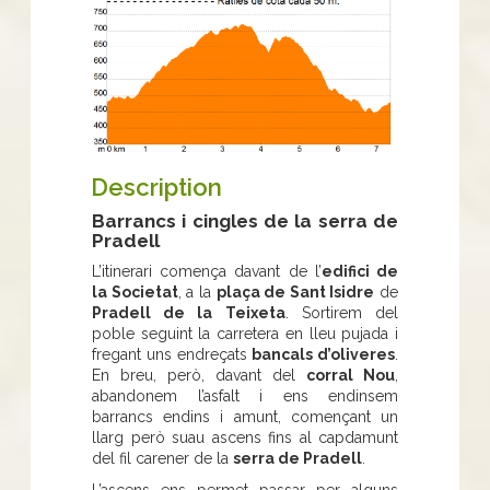
Description
Barrancs i cingles de la serra de
Pradell
L’itinerari comença davant de l’
edifici de
la Societat
, a la
plaça de Sant Isidre
de
Pradell de la Teixeta
. Sortirem del
poble seguint la carretera en lleu pujada i
fregant uns endreçats
bancals d’oliveres
.
En breu, però, davant del
corral Nou
,
abandonem l’asfalt i ens endinsem
barrancs endins i amunt, començant un
llarg però suau ascens fins al capdamunt
del fil carener de la
serra de Pradell
.