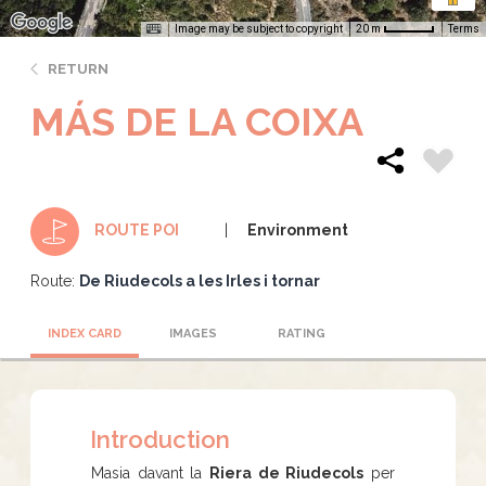
Image may be subject to copyright
Terms
20 m
RETURN
MÁS DE LA COIXA
Environment
ROUTE POI
Route:
De Riudecols a les Irles i tornar
INDEX CARD
IMAGES
RATING
Introduction
Masia davant la
Riera de Riudecols
per