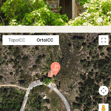
TopoICC
OrtoICC