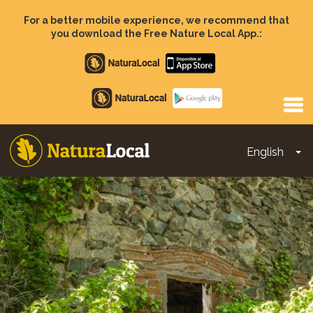
Skip
to
For a better mobile experience, we recommend that
main
you download the Free Nature Local App.:
content
Apple
store
Google
Play
English
To
Main
navigation