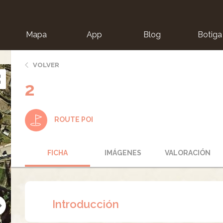
Mapa
App
Blog
Botiga
ion
VOLVER
2
ROUTE POI
FICHA
IMÁGENES
VALORACIÓN
Introducción