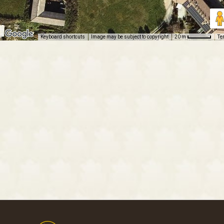
Keyboard shortcuts
Image may be subject to copyright
Te
20 m
Footer