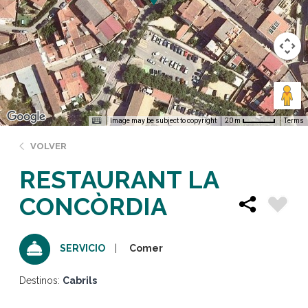
Image may be subject to copyright
Terms
20 m
VOLVER
RESTAURANT LA
CONCÒRDIA
Comer
SERVICIO
Destinos:
Cabrils