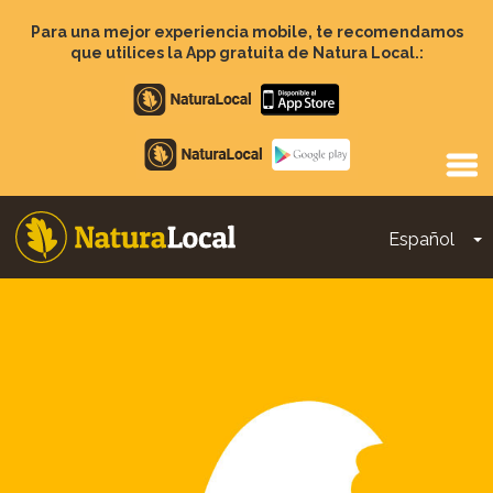
Pasar
al
Para una mejor experiencia mobile, te recomendamos
contenido
que utilices la App gratuita de Natura Local.:
principal
Apple
store
Google
Play
Español
T
Main
navigation