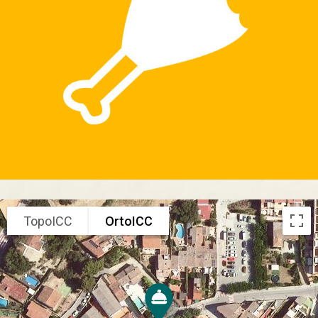
TopoICC
OrtoICC