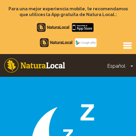
Pasar
al
Para una mejor experiencia mobile, te recomendamos
contenido
que utilices la App gratuita de Natura Local.:
principal
Apple
store
Google
Play
Español
T
Main
navigation