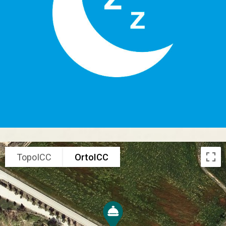
TopoICC
OrtoICC