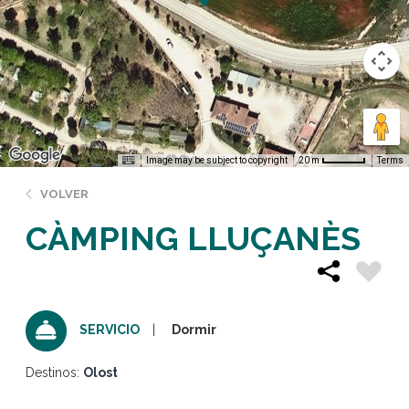
Image may be subject to copyright
Terms
20 m
VOLVER
CÀMPING LLUÇANÈS
Dormir
SERVICIO
Destinos:
Olost