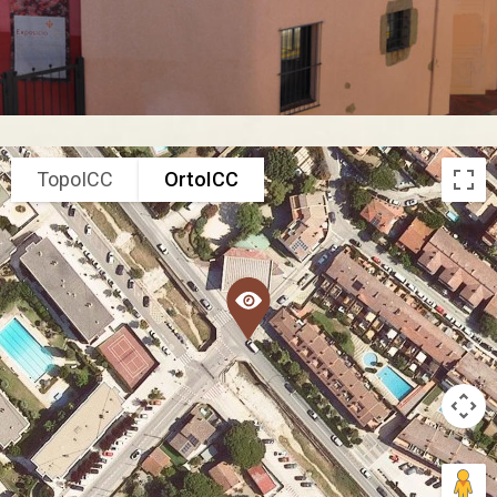
TopoICC
OrtoICC