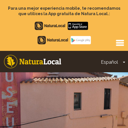
Pasar
al
Para una mejor experiencia mobile, te recomendamos
contenido
que utilices la App gratuita de Natura Local.:
principal
Apple
store
Google
Play
Español
T
Main
navigation