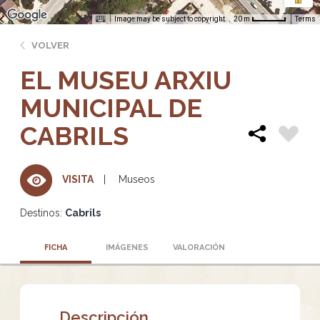
Image may be subject to copyright
Terms
20 m
VOLVER
EL MUSEU ARXIU
MUNICIPAL DE
CABRILS
Museos
VISITA
Destinos:
Cabrils
FICHA
IMÁGENES
VALORACIÓN
Descripción