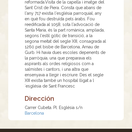
reformada.Visita de la capella i imatge del
Sant Crist de Piera. Consta que abans de
l'any 717 existia l'església parroquial, any
en què fou destruïda pels àrabs. Fou
reedificada al 1058, sota l'advocació de
Santa Maria, és la part romànica, ampliada,
segons l'estil gòtic de transició, a la
segona meitat del segle XIII, consagrada al
1260 pel bisbe de Barcelona, Arnau de
Gurb. Hi havia dues escoles depenents de
la parròquia, una que preparava els
aspirants als ordes religiosos com a
salmistes i cantors, i una altra que
ensenyava a llegir i escriure. Des el segle
XIII existia també un hospital lligat a l
´església de Sant Francesc
Dirección
Carrer Cubeta. Pl. Església s/n
Barcelona