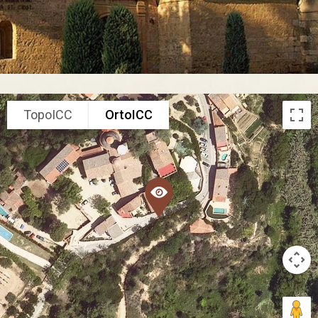
TopoICC
OrtoICC