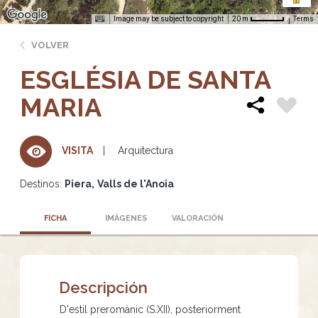
Image may be subject to copyright
Terms
20 m
VOLVER
ESGLÉSIA DE SANTA
MARIA
Arquitectura
VISITA
Destinos:
Piera
Valls de l'Anoia
FICHA
IMÁGENES
VALORACIÓN
Descripción
D'estil preromànic (S.XII), posteriorment