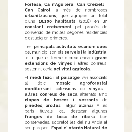
Fortesa
,
Ca n’Aguilera
,
Can Creixell
i
Can Cairot
, a més de nombroses
urbanitzacions
, que agrupen un total
d'uns
15.100 habitants
(2018) en un
constant creixement
pel procés de
conversió de moltes segones residències
d’estiueig en primeres.
Les
principals activitats econòmiques
del municipi són els
serveis
i la
indústria
,
tot i que el terme ofereix encara
grans
extensions de vinyes
i altres conreus,
sostenint certa
activitat agrícola
.
El
medi físic
i el
paisatge
van associats
al típic
mosaic agroforestal
mediterrani
, extensions de
vinyes
i
altres conreus de secà
alternats amb
clapes de boscos
i
vessants
de
pinedes
,
brolles
i algun
alzinar
. A les
parts fluvials, cal destacar algunes
franges de bosc de ribera
ben
conservades, sobretot les del riu Anoia al
seu pas per l’
Espai d’Interès Natural de