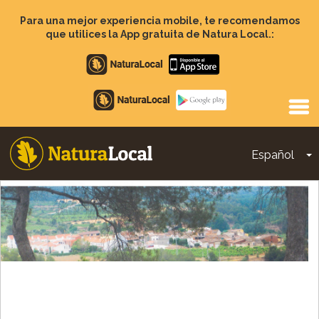
Pasar
al
Para una mejor experiencia mobile, te recomendamos
contenido
que utilices la App gratuita de Natura Local.:
principal
Apple
store
Google
Play
Español
T
Main
navigation