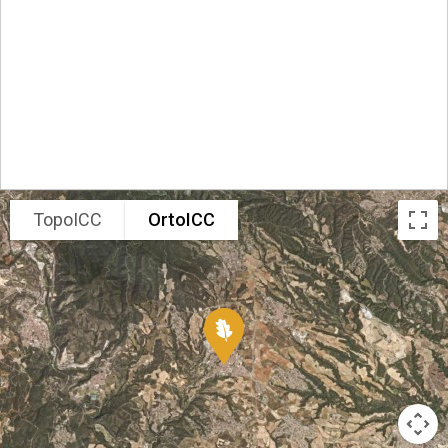
TopoICC
OrtoICC