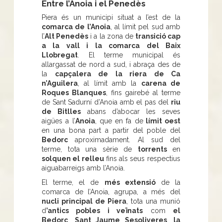
Entre l’Anoia i el Penedès
Piera és un municipi situat a l’est de la
comarca de l’Anoia
, al límit pel sud amb
l’
Alt Penedès
i a la zona de
transició cap
a la vall i la comarca del Baix
Llobregat
. El terme municipal és
allargassat de nord a sud, i abraça des de
la
capçalera de la riera de Ca
n’Aguilera
, al límit amb la
carena de
Roques Blanques
, fins gairebé al terme
de Sant Sadurní d’Anoia amb el pas del
riu
de Bitlles
abans d’abocar les seves
aigües a l’
Anoia
, que en fa de
límit oest
en una bona part a partir del poble del
Bedorc
aproximadament. Al sud del
terme, tota una sèrie de
torrents
en
solquen el relleu
fins als seus respectius
aiguabarreigs amb l’Anoia.
El terme, el de
més extensió
de la
comarca de l’Anoia, agrupa, a més del
nucli principal de Piera
, tota una munió
d
’antics pobles i veïnats
com
el
Bedorc
,
Sant Jaume Sesoliveres
,
la