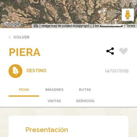
Image may be subject to copyright
Terms
2 km
VOLVER
PIERA
14/02/2019
DESTINO
FICHA
IMÁGENES
RUTAS
VISITAS
SERVICIOS
Presentación