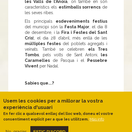
les Valls de l’Anoia
, on també en són
característics els
estimballs sorrencs
de
les seves ribes.
Els principals
esdeveniments festius
del municipi són la
Festa Major
, el dia 8
de desembre, i la
Fira i Festes del Sant
Cris
t, el dia 28 d’abril, més enllà de les
múltiples festes
del poblets agregats i
veïnats. També se celebren
els Tres
Tombs
, pels volts de Sant Antoni,
les
Caramelles
de Pasqua i el
Pessebre
Vivent
per Nadal.
Sabies que...?
Piera ve d’una
arrelada tradició
Usem les cookies per a millorar la vostra
productora d’estris de terrissa
i
experiència d'usuari
conserva encara l'
art de la ceràmica
En fer clic a qualsevol enllaç del lloc web, doneu el vostre
local.
Más info
consentiment explícit per a que les utilitzem.
No, gracias
ESTIC D'ACORD