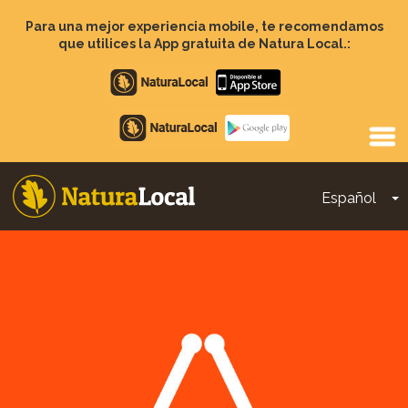
Pasar
al
Para una mejor experiencia mobile, te recomendamos
contenido
que utilices la App gratuita de Natura Local.:
principal
Apple
store
Google
Play
Español
T
Main
navigation