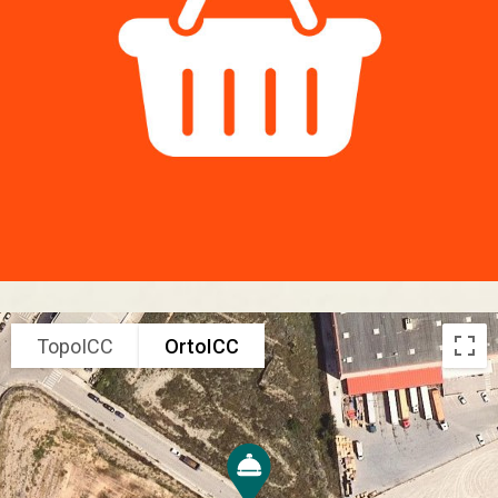
TopoICC
OrtoICC