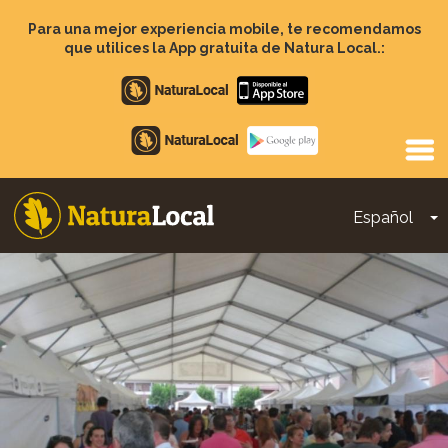
Pasar
al
Para una mejor experiencia mobile, te recomendamos
contenido
que utilices la App gratuita de Natura Local.:
principal
Apple
store
Google
Play
Español
T
Main
navigation