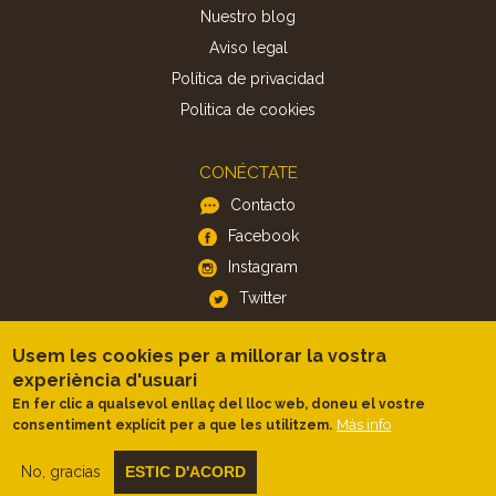
Nuestro blog
Aviso legal
Política de privacidad
Politica de cookies
CONÉCTATE
Contacto
Facebook
Instagram
Twitter
Usem les cookies per a millorar la vostra
APP
experiència d'usuari
iOS
En fer clic a qualsevol enllaç del lloc web, doneu el vostre
Android
Más info
consentiment explícit per a que les utilitzem.
No, gracias
ESTIC D'ACORD