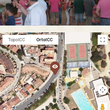
TopoICC
OrtoICC