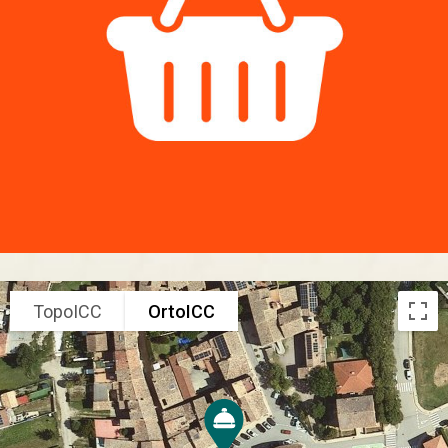
TopoICC
OrtoICC