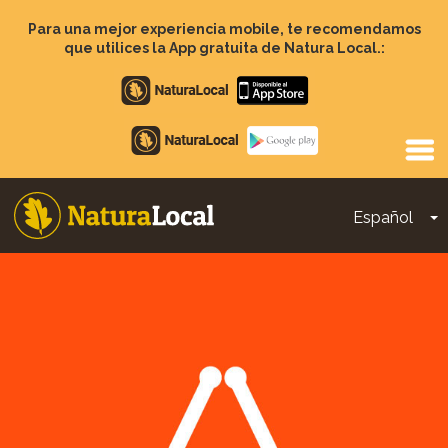
Pasar
al
Para una mejor experiencia mobile, te recomendamos
contenido
que utilices la App gratuita de Natura Local.:
principal
Apple
store
Google
Play
Español
T
Main
navigation