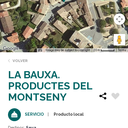
Image may be subject to copyright
Terms
20 m
VOLVER
LA BAUXA.
PRODUCTES DEL
MONTSENY
Producto local
SERVICIO
Destinos:
Seva