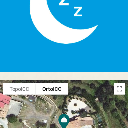
TopoICC
OrtoICC