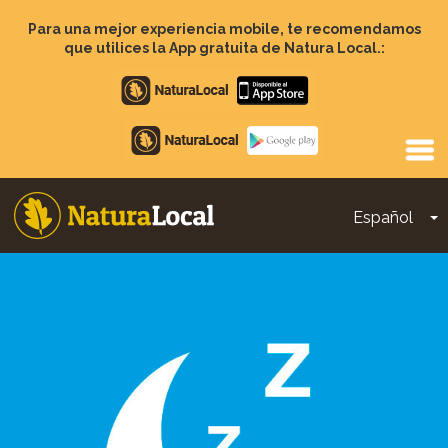
Pasar
al
Para una mejor experiencia mobile, te recomendamos
contenido
que utilices la App gratuita de Natura Local.:
principal
Apple
store
Google
Play
Español
T
Main
navigation