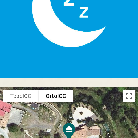
TopoICC
OrtoICC