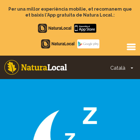
Vés
al
Per una millor experiència mobilie, et recomanem que
contingut
et baixis l'App gratuita de Natura Local.:
Apple
store
Google
Play
Català
To
Main
navigation