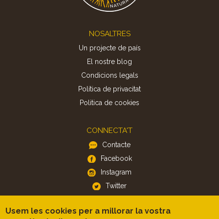
Footer
NOSALTRES
Un projecte de país
El nostre blog
Condicions legals
Política de privacitat
Politica de cookies
CONNECTA'T
Contacte
Facebook
Instagram
Twitter
Usem les cookies per a millorar la vostra
APP