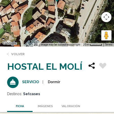
Image may be subject to copyright
Terms
20 m
VOLVER
HOSTAL EL MOLÍ
Dormir
SERVICIO
Destinos:
Setcases
FICHA
IMÁGENES
VALORACIÓN