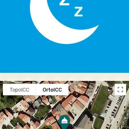
TopoICC
OrtoICC