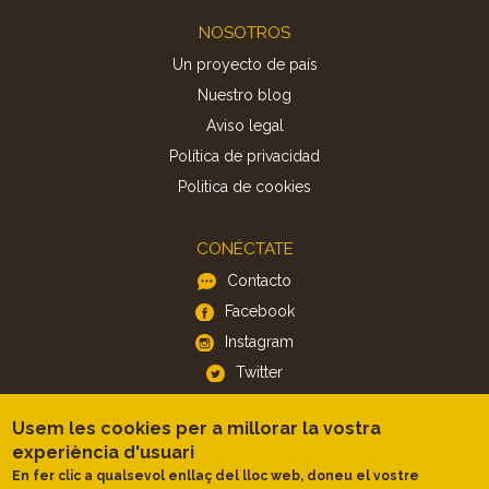
Footer
NOSOTROS
Un proyecto de país
Nuestro blog
Aviso legal
Política de privacidad
Politica de cookies
CONÉCTATE
Contacto
Facebook
Instagram
Twitter
Usem les cookies per a millorar la vostra
APP
experiència d'usuari
iOS
En fer clic a qualsevol enllaç del lloc web, doneu el vostre