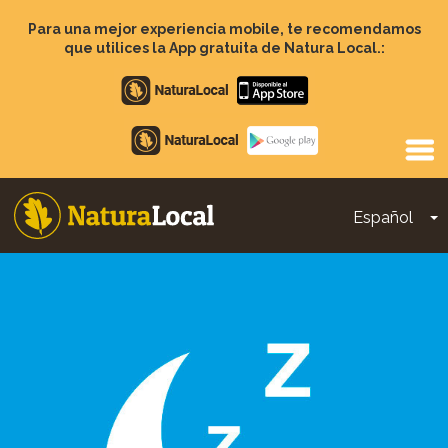
Pasar
al
Para una mejor experiencia mobile, te recomendamos
contenido
que utilices la App gratuita de Natura Local.:
principal
Apple
store
Google
Play
Español
T
Main
navigation