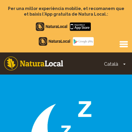
Vés
al
Per una millor experiència mobilie, et recomanem que
contingut
et baixis l'App gratuita de Natura Local.:
Apple
store
Google
Play
Català
To
Main
navigation