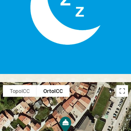
TopoICC
OrtoICC