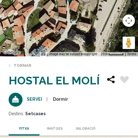
Image may be subject to copyright
Terms
20 m
TORNAR
HOSTAL EL MOLÍ
Dormir
SERVEI
Destins:
Setcases
FITXA
IMATGES
VALORACIÓ