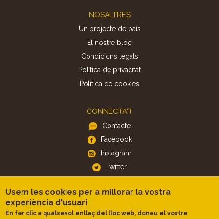
Footer
NOSALTRES
Un projecte de país
El nostre blog
Condicions legals
Política de privacitat
Politica de cookies
CONNECTA'T
Contacte
Facebook
Instagram
Twitter
Usem les cookies per a millorar la vostra
APP
experiència d'usuari
iOS
En fer clic a qualsevol enllaç del lloc web, doneu el vostre