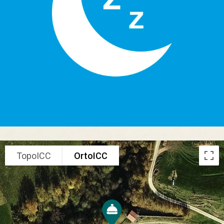
TopoICC
OrtoICC