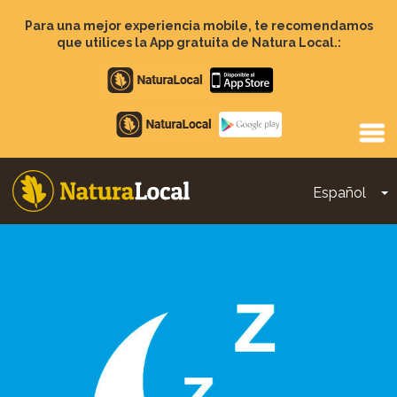
Pasar
al
Para una mejor experiencia mobile, te recomendamos
contenido
que utilices la App gratuita de Natura Local.:
principal
Apple
store
Google
Play
Español
T
Main
navigation