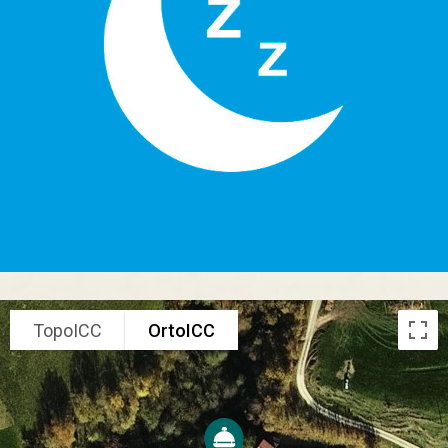
TopoICC
OrtoICC