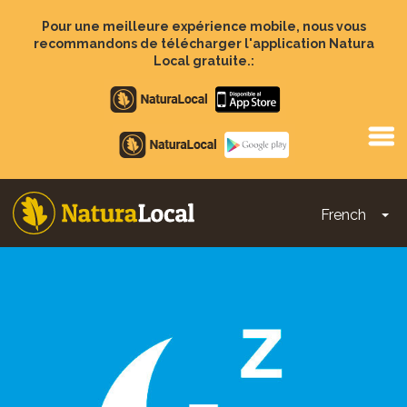
Aller
au
Pour une meilleure expérience mobile, nous vous
contenu
recommandons de télécharger l'application Natura
principal
Local gratuite.:
Apple
store
Google
Play
French
To
Main
navigation