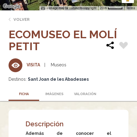
Image may be subject to copyright
Terms
20 m
VOLVER
ECOMUSEO EL MOLÍ
PETIT
Museos
VISITA
Destinos:
Sant Joan de les Abadesses
FICHA
IMÁGENES
VALORACIÓN
Descripción
Además de conocer el