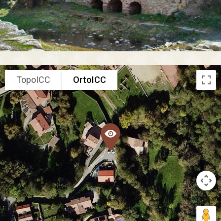
TopoICC
OrtoICC