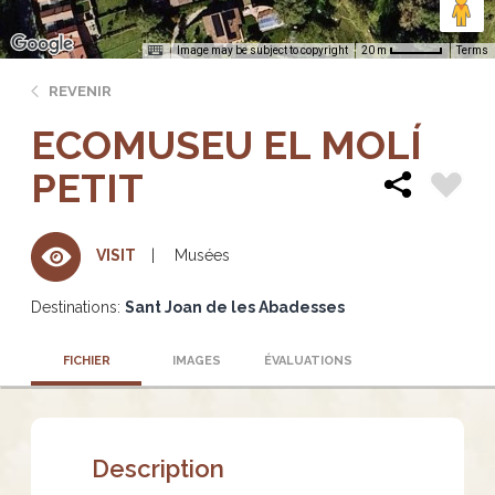
Image may be subject to copyright
Terms
20 m
REVENIR
ECOMUSEU EL MOLÍ
PETIT
Musées
VISIT
Destinations:
Sant Joan de les Abadesses
FICHIER
IMAGES
ÉVALUATIONS
Description