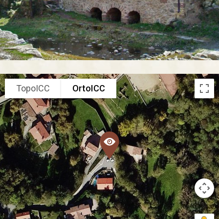
TopoICC
OrtoICC