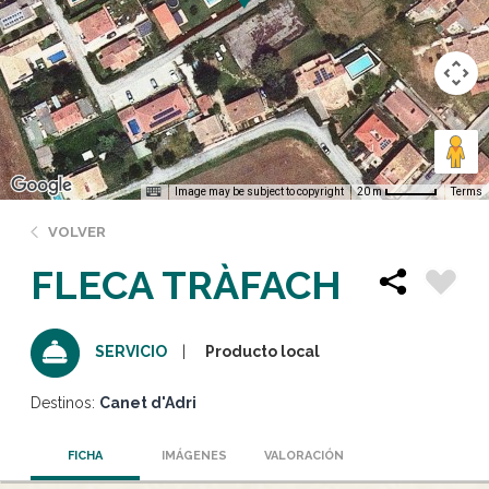
Image may be subject to copyright
Terms
20 m
VOLVER
FLECA TRÀFACH
Producto local
SERVICIO
Destinos:
Canet d'Adri
FICHA
IMÁGENES
VALORACIÓN