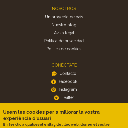
Footer
NOSOTROS
Un proyecto de país
Nuestro blog
Aviso legal
Política de privacidad
Politica de cookies
CONÉCTATE
Contacto
Facebook
Instagram
Twitter
Usem les cookies per a millorar la vostra
APP
experiència d'usuari
iOS
En fer clic a qualsevol enllaç del lloc web, doneu el vostre