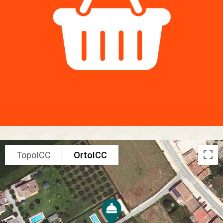
TopoICC
OrtoICC