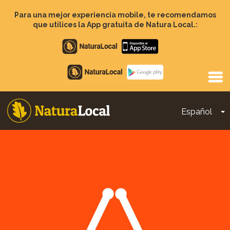
Pasar
al
Para una mejor experiencia mobile, te recomendamos
contenido
que utilices la App gratuita de Natura Local.:
principal
Apple
store
Google
Play
Español
T
Main
navigation