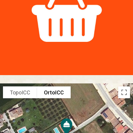
TopoICC
OrtoICC