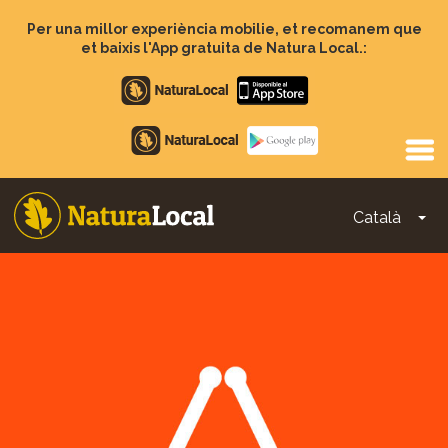
Vés
al
Per una millor experiència mobilie, et recomanem que
contingut
et baixis l'App gratuita de Natura Local.:
Apple
store
Google
Play
Català
To
Main
navigation