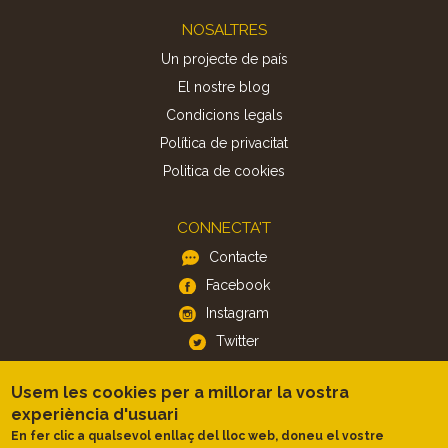
Footer
NOSALTRES
Un projecte de país
El nostre blog
Condicions legals
Política de privacitat
Politica de cookies
CONNECTA'T
Contacte
Facebook
Instagram
Twitter
Usem les cookies per a millorar la vostra
APP
experiència d'usuari
iOS
En fer clic a qualsevol enllaç del lloc web, doneu el vostre