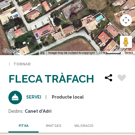
Image may be subject to copyright
Terms
20 m
TORNAR
FLECA TRÀFACH
Producte local
SERVEI
Destins:
Canet d'Adri
FITXA
IMATGES
VALORACIÓ