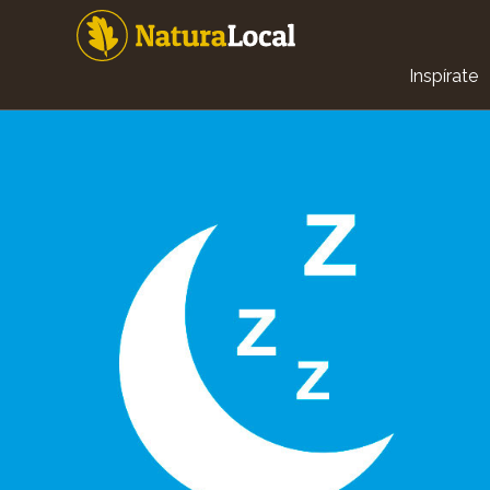
Pasar
al
contenido
Main
principal
Inspírate
navigat