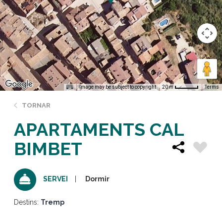
Image may be subject to copyright
Terms
20 m
TORNAR
APARTAMENTS CAL
BIMBET
Dormir
SERVEI
Destins:
Tremp