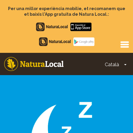
Vés
al
Per una millor experiència mobilie, et recomanem que
contingut
et baixis l'App gratuita de Natura Local.:
Apple
store
Google
Play
Català
To
Main
navigation