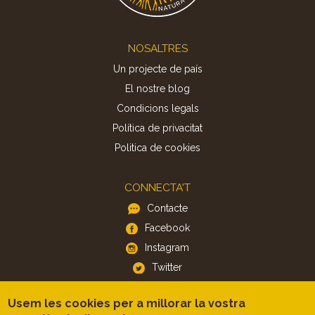
Footer
NOSALTRES
Un projecte de país
El nostre blog
Condicions legals
Política de privacitat
Politica de cookies
CONNECTA'T
Contacte
Facebook
Instagram
Twitter
Usem les cookies per a millorar la vostra
APP