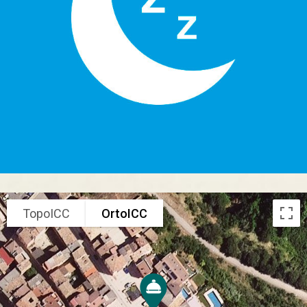
TopoICC
OrtoICC