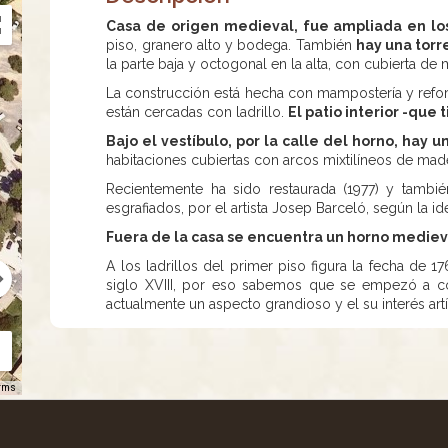
Casa de origen medieval, fue ampliada en los s
piso, granero alto y bodega. También
hay una torr
la parte baja y octogonal en la alta, con cubierta de
La construcción está hecha con mampostería y refor
están cercadas con ladrillo.
El patio interior -que
Bajo el vestíbulo, por la calle del horno, hay u
habitaciones cubiertas con arcos mixtilíneos de made
Recientemente ha sido restaurada (1977) y tambi
esgrafiados, por el artista Josep Barceló, según la id
Fuera de la casa se encuentra un horno medieval
A los ladrillos del primer piso figura la fecha de 1
siglo XVIII, por eso sabemos que se empezó a con
actualmente un aspecto grandioso y el su interés art
rms