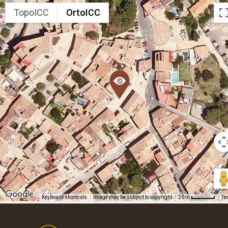
TopoICC
OrtoICC
Keyboard shortcuts
Image may be subject to copyright
Te
20 m
Footer