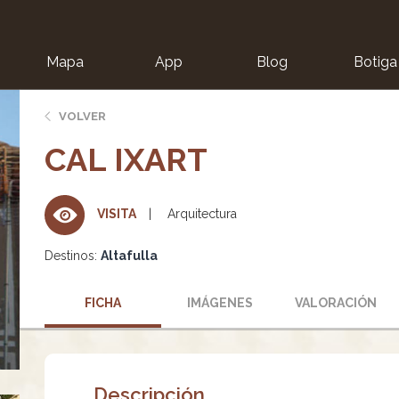
Mapa
App
Blog
Botiga
ion
VOLVER
CAL IXART
Arquitectura
VISITA
Destinos:
Altafulla
FICHA
IMÁGENES
VALORACIÓN
Descripción