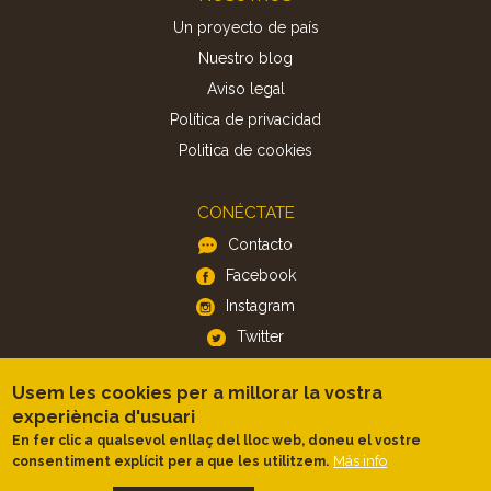
Un proyecto de país
Nuestro blog
Aviso legal
Política de privacidad
Politica de cookies
CONÉCTATE
Contacto
Facebook
Instagram
Twitter
Usem les cookies per a millorar la vostra
APP
experiència d'usuari
iOS
En fer clic a qualsevol enllaç del lloc web, doneu el vostre
Android
Más info
consentiment explícit per a que les utilitzem.