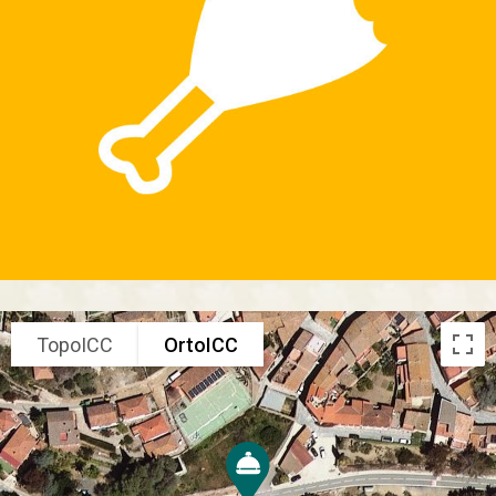
TopoICC
OrtoICC