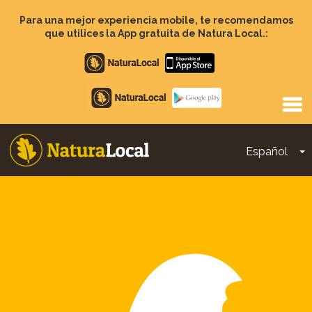
Pasar
al
Para una mejor experiencia mobile, te recomendamos
contenido
que utilices la App gratuita de Natura Local.:
principal
Apple
store
Google
Play
Español
T
Main
navigation