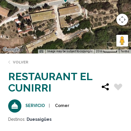
Image may be subject to copyright
Terms
20 m
VOLVER
RESTAURANT EL
CUNIRRI
Comer
SERVICIO
Destinos:
Duesaigües