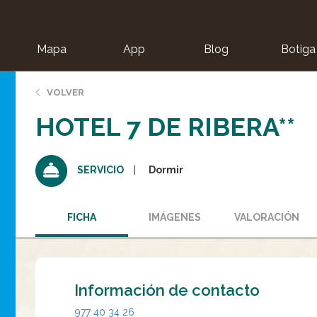
Mapa
App
Blog
Botiga
ion
VOLVER
HOTEL 7 DE RIBERA**
Dormir
SERVICIO
FICHA
IMÁGENES
VALORACIÓN
Información de contacto
977 40 34 26