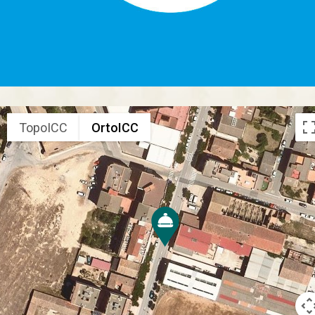
TopoICC
OrtoICC