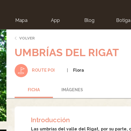
Mapa
App
Blog
Botiga
ion
VOLVER
UMBRÍAS DEL RIGAT
Flora
ROUTE POI
FICHA
IMÁGENES
Introducción
Las umbrías del valle del Rigat, por su parte,