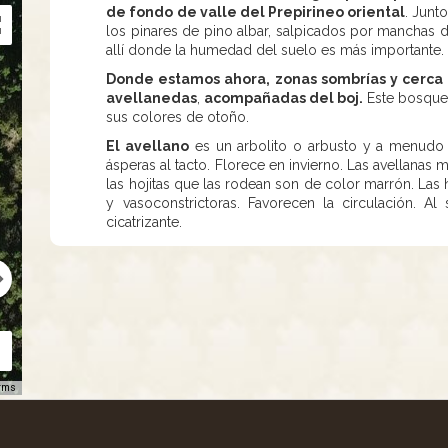
de fondo de valle del Prepirineo oriental
. Junt
los pinares de pino albar, salpicados por manchas de
allí donde la humedad del suelo es más importante.
Donde estamos ahora, zonas sombrías y cerca d
avellanedas
,
acompañadas del boj.
Este bosque 
sus colores de otoño.
El avellano
es un arbolito o arbusto y a menudo 
ásperas al tacto. Florece en invierno. Las avellana
las hojitas que las rodean son de color marrón. Las 
y vasoconstrictoras. Favorecen la circulación. A
cicatrizante.
rms