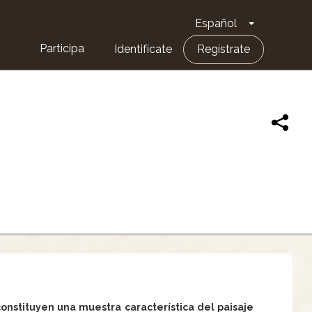
Español
Toggle Dro
Participa
Identifícate
Regístrate
 constituyen una muestra característica del paisaje