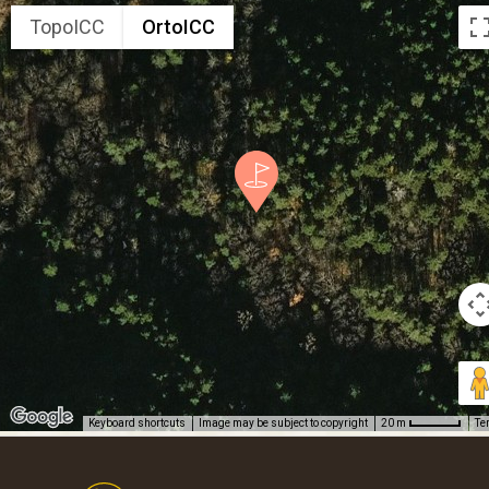
TopoICC
OrtoICC
Keyboard shortcuts
Image may be subject to copyright
Te
20 m
Footer