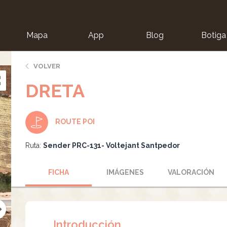
Mapa
App
Blog
Botiga
ion
VOLVER
DRETA
ROUTE POI
Ruta:
Sender PRC-131- Voltejant Santpedor
FICHA
IMÁGENES
VALORACIÓN
Introducción