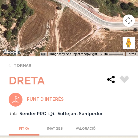
Image may be subject to copyright
Terms
20 m
TORNAR
DRETA
PUNT D'INTERÈS
Ruta:
Sender PRC-131- Voltejant Santpedor
FITXA
IMATGES
VALORACIÓ