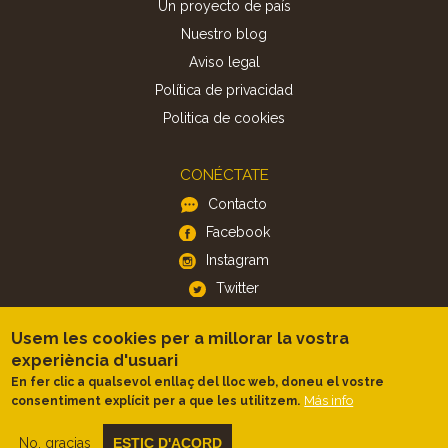
Un proyecto de país
Nuestro blog
Aviso legal
Política de privacidad
Politica de cookies
CONÉCTATE
Contacto
Facebook
Instagram
Twitter
Usem les cookies per a millorar la vostra
APP
experiència d'usuari
iOS
En fer clic a qualsevol enllaç del lloc web, doneu el vostre
Más info
consentiment explícit per a que les utilitzem.
Android
No, gracias
ESTIC D'ACORD