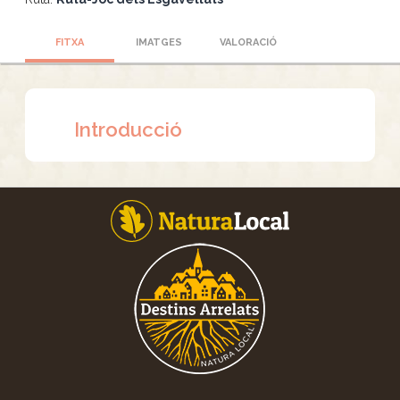
FITXA
IMATGES
VALORACIÓ
Introducció