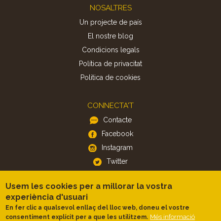
Footer
NOSALTRES
Un projecte de país
El nostre blog
Condicions legals
Política de privacitat
Politica de cookies
CONNECTA'T
Contacte
Facebook
Instagram
Twitter
Usem les cookies per a millorar la vostra
APP
experiència d'usuari
iOS
En fer clic a qualsevol enllaç del lloc web, doneu el vostre
Més informació
consentiment explícit per a que les utilitzem.
Android