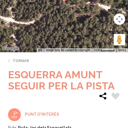
Image may be subject to copyright
Terms
20 m
TORNAR
ESQUERRA AMUNT
SEGUIR PER LA PISTA
PUNT D'INTERÈS
Ruta:
Ruta-Joc dels Esgavellats