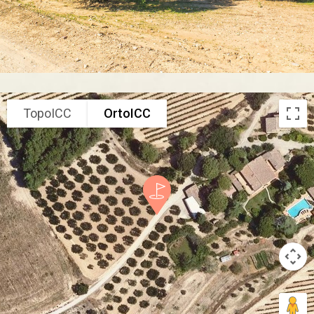
TopoICC
OrtoICC