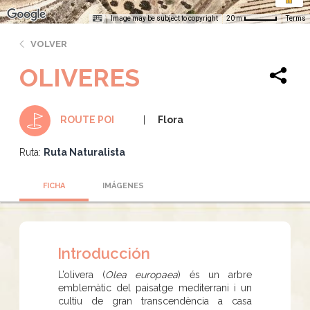
Image may be subject to copyright
Terms
20 m
VOLVER
OLIVERES
Flora
ROUTE POI
Ruta:
Ruta Naturalista
FICHA
IMÁGENES
Introducción
L’olivera (
Olea europaea
) és un arbre
emblemàtic del paisatge mediterrani i un
cultiu de gran transcendència a casa