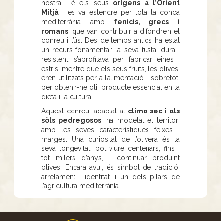
nostra. Té els seus
orígens a l’Orient
Mitjà
i es va estendre per tota la conca
mediterrània amb
fenicis, grecs i
romans
, que van contribuir a difondre’n el
conreu i l’ús. Des de temps antics ha estat
un recurs fonamental: la seva fusta, dura i
resistent, s’aprofitava per fabricar eines i
estris, mentre que els seus fruits, les olives,
eren utilitzats per a l’alimentació i, sobretot,
per obtenir-ne oli, producte essencial en la
dieta i la cultura.
Aquest conreu, adaptat al
clima sec i als
sòls pedregosos
, ha modelat el territori
amb les seves característiques feixes i
marges. Una curiositat de l’olivera és la
seva longevitat: pot viure centenars, fins i
tot milers d’anys, i continuar produint
olives. Encara avui, és símbol de tradició,
arrelament i identitat, i un dels pilars de
l’agricultura mediterrània.