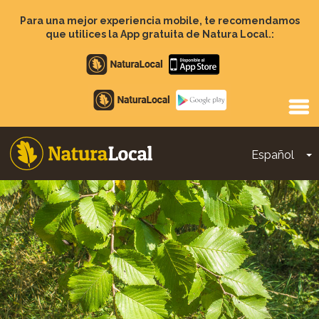
Pasar
al
Para una mejor experiencia mobile, te recomendamos
contenido
que utilices la App gratuita de Natura Local.:
principal
Apple
store
Google
Play
Español
T
Main
navigation