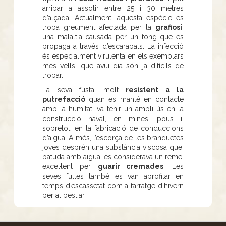
arribar a assolir entre 25 i 30 metres
d’alçada. Actualment, aquesta espècie es
troba greument afectada per la
grafiosi
,
una malaltia causada per un fong que es
propaga a través d’escarabats. La infecció
és especialment virulenta en els exemplars
més vells, que avui dia són ja difícils de
trobar.
La seva fusta, molt
resistent a la
putrefacció
quan es manté en contacte
amb la humitat, va tenir un ampli ús en la
construcció naval, en mines, pous i,
sobretot, en la fabricació de conduccions
d’aigua. A més, l’escorça de les branquetes
joves desprèn una substància viscosa que,
batuda amb aigua, es considerava un remei
excel·lent per
guarir cremades
. Les
seves fulles també es van aprofitar en
temps d’escassetat com a farratge d’hivern
per al bestiar.