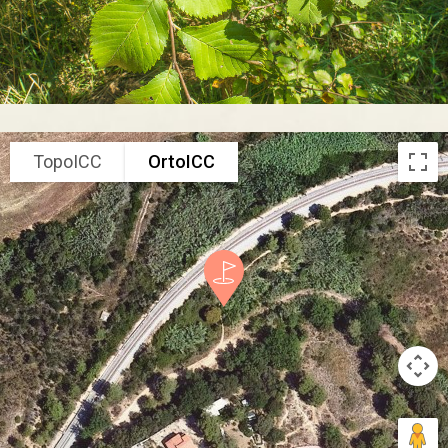
TopoICC
OrtoICC