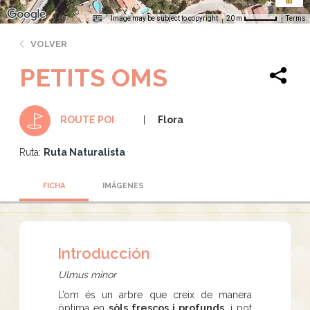
Image may be subject to copyright
Terms
20 m
VOLVER
PETITS OMS
Flora
ROUTE POI
Ruta:
Ruta Naturalista
FICHA
IMÁGENES
Introducción
Ulmus minor
L’om és un arbre que creix de manera
òptima en
sòls frescos i profunds
, i pot