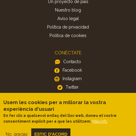
Un proyecto de país
Nuestro blog
Aviso legal
Política de privacidad
Politica de cookies
CONÉCTATE
Contacto
Facebook
Instagram
Twitter
Usem les cookies per a millorar la vostra
APP
experiència d'usuari
iOS
En fer clic a qualsevol enllaç del lloc web, doneu el vostre
Más info
consentiment explícit per a que les utilitzem.
Android
No, gracias
ESTIC D'ACORD