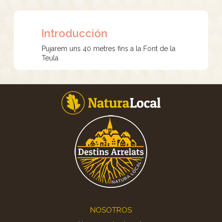
Introducción
Pujarem uns 40 metres fins a la Font de la
Teula
Footer
NOSOTROS