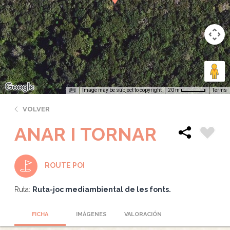
Image may be subject to copyright
Terms
20 m
VOLVER
ANAR I TORNAR
ROUTE POI
Ruta:
Ruta-joc mediambiental de les fonts.
FICHA
IMÁGENES
VALORACIÓN