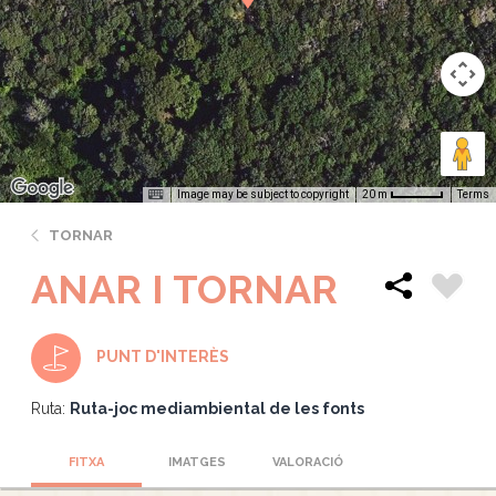
Image may be subject to copyright
Terms
20 m
TORNAR
ANAR I TORNAR
PUNT D'INTERÈS
Ruta:
Ruta-joc mediambiental de les fonts
FITXA
IMATGES
VALORACIÓ