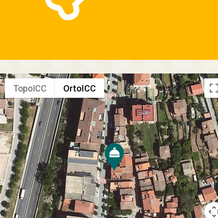
TopoICC
OrtoICC