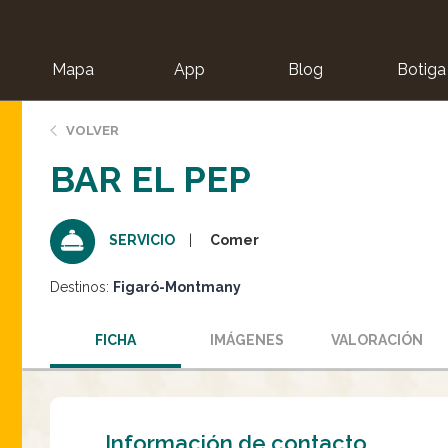
Mapa
App
Blog
Botiga
ion
VOLVER
BAR EL PEP
Comer
SERVICIO
Destinos:
Figaró-Montmany
FICHA
IMÁGENES
VALORACIÓN
Información de contacto