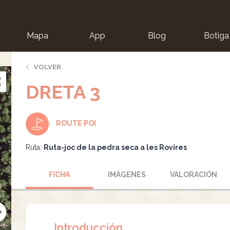
Mapa
App
Blog
Botiga
ion
VOLVER
DRETA 3
ROUTE POI
Ruta:
Ruta-joc de la pedra seca a les Rovires
FICHA
IMÁGENES
VALORACIÓN
Introducción