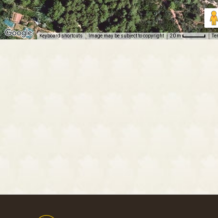
Keyboard shortcuts
Image may be subject to copyright
Te
20 m
Footer