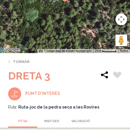
Image may be subject to copyright
Terms
20 m
TORNAR
DRETA 3
PUNT D'INTERÈS
Ruta:
Ruta-joc de la pedra seca a les Rovires
FITXA
IMATGES
VALORACIÓ