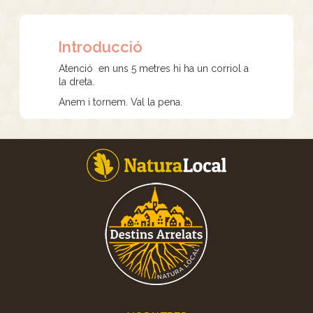
Introducció
Atenció en uns 5 metres hi ha un corriol a
la dreta.
Anem i tornem. Val la pena.
Footer