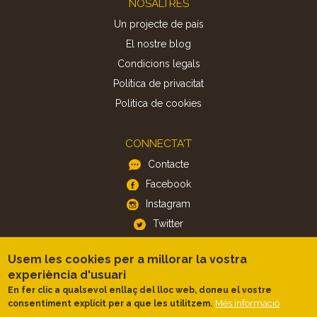
NOSALTRES
Un projecte de país
El nostre blog
Condicions legals
Política de privacitat
Politica de cookies
CONNECTA'T
Contacte
Facebook
Instagram
Twitter
Usem les cookies per a millorar la vostra
APP
experiència d'usuari
iOS
En fer clic a qualsevol enllaç del lloc web, doneu el vostre
Més informació
consentiment explícit per a que les utilitzem.
Android